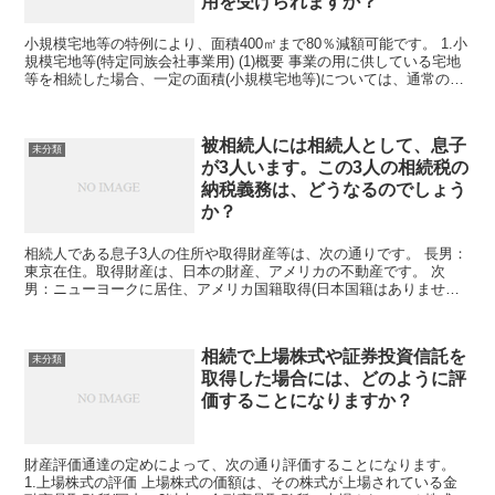
用を受けられますか？
小規模宅地等の特例により、面積400㎡まで80％減額可能です。 1.小
規模宅地等(特定同族会社事業用) (1)概要 事業の用に供している宅地
等を相続した場合、一定の面積(小規模宅地等)については、通常の方
法で評価した価額から次に掲...
被相続人には相続人として、息子
未分類
が3人います。この3人の相続税の
納税義務は、どうなるのでしょう
か？
相続人である息子3人の住所や取得財産等は、次の通りです。 長男：
東京在住。取得財産は、日本の財産、アメリカの不動産です。 次
男：ニューヨークに居住、アメリカ国籍取得(日本国籍はありませ
ん)。取得財産は、日本の財産、イタリアの不動産です。...
相続で上場株式や証券投資信託を
未分類
取得した場合には、どのように評
価することになりますか？
財産評価通達の定めによって、次の通り評価することになります。
1.上場株式の評価 上場株式の価額は、その株式が上場されている金