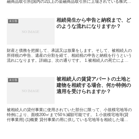
融商品取引所(国内の2以上の金融商品取引所に上場されている株式に
ついては、納税義務者が選択した金融商品取引...
相続発生から申告と納税まで、ど
未分類
のような流れになりますか？
財産と債務を把握して、承認又は放棄をします。そして、被相続人の
所得税の申告、遺産の分割を経て、相続税の申告と納税を行うという
流れになります。詳細は、次の通りです。 1.被相続人の死亡により
相続が発生すると、死亡診断書又は死亡検案書を添...
被相続人の賃貸アパートの土地と
未分類
建物を相続する場合、何か特例の
適用を受けられますか？
被相続人の貸付事業に使用されていた部分に限って、小規模宅地等の
特例により、面積200㎡まで50％減額可能です。 1.小規模宅地等(貸
付事業用) (1)概要 貸付事業の用に供している宅地等を相続した場
合、一定の面積(小規模宅地等)に...